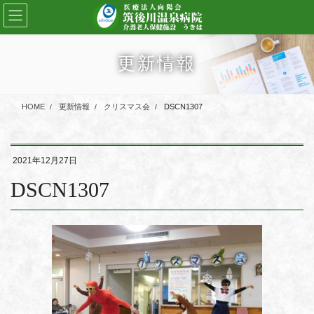
コ
ナ
ン
ビ
テ
ゲ
ン
ー
更新情報
ツ
シ
に
ョ
移
ン
HOME
更新情報
クリスマス会
DSCN1307
動
に
移
動
2021年12月27日
DSCN1307