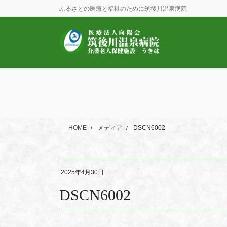
コ
ナ
ふるさとの医療と福祉のために筑後川温泉病院
ン
ビ
テ
ゲ
ン
ー
ツ
シ
に
ョ
移
ン
動
に
移
動
HOME
メディア
DSCN6002
2025年4月30日
DSCN6002