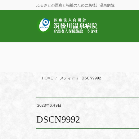
コ
ナ
ふるさとの医療と福祉のために筑後川温泉病院
ン
ビ
テ
ゲ
ン
ー
ツ
シ
に
ョ
移
ン
動
に
移
動
HOME
メディア
DSCN9992
2023年6月9日
DSCN9992