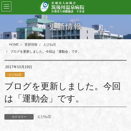
コ
ナ
ン
ビ
テ
ゲ
ン
ー
更新情報
ツ
シ
に
ョ
移
ン
HOME
更新情報
えびね荘
動
に
移
ブログを更新しました。今回は「運動会」です。
動
2017年10月19日
えびね荘
ブログを更新しました。今回
は「運動会」です。
えびね荘
カテゴリー