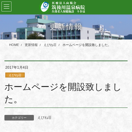
コ
ナ
ン
ビ
テ
ゲ
ン
ー
更新情報
ツ
シ
に
ョ
移
ン
HOME
更新情報
えびね荘
ホームページを開設致しました。
動
に
移
動
2017年1月4日
えびね荘
ホームページを開設致しまし
た。
えびね荘
カテゴリー