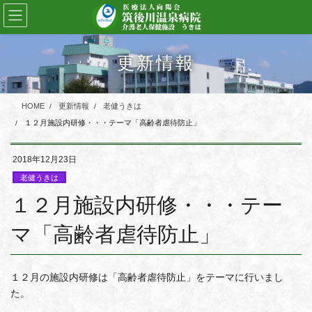
コ
ナ
ン
ビ
テ
ゲ
ン
ー
更新情報
ツ
シ
に
ョ
移
ン
HOME
更新情報
老健うきは
動
に
移
１２月施設内研修・・・テーマ「高齢者虐待防止」
動
2018年12月23日
老健うきは
１２月施設内研修・・・テー
マ「高齢者虐待防止」
１２月の施設内研修は「高齢者虐待防止」をテーマに行いまし
た。