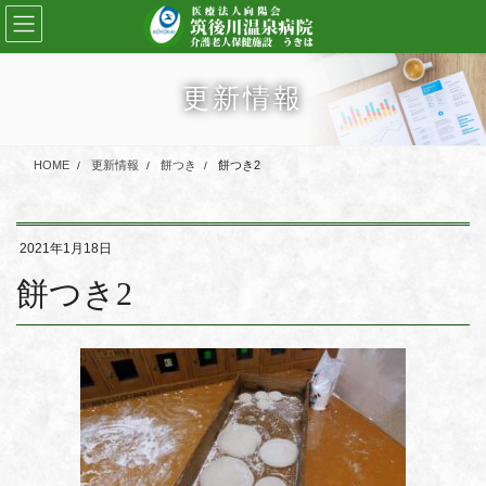
コ
ナ
ン
ビ
テ
ゲ
ン
ー
更新情報
ツ
シ
に
ョ
移
ン
HOME
更新情報
餅つき
餅つき2
動
に
移
動
2021年1月18日
餅つき2