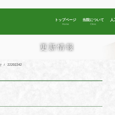
トップページ
当院について
人
Home
Clinic
更新情報
せ
22202242