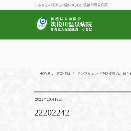
コ
ナ
ふるさとの医療と福祉のために筑後川温泉病院
ン
ビ
テ
ゲ
ン
ー
ツ
シ
に
ョ
移
ン
動
に
移
動
HOME
更新情報
インフルエンザ予防接種のお知ら
2021年10月18日
22202242