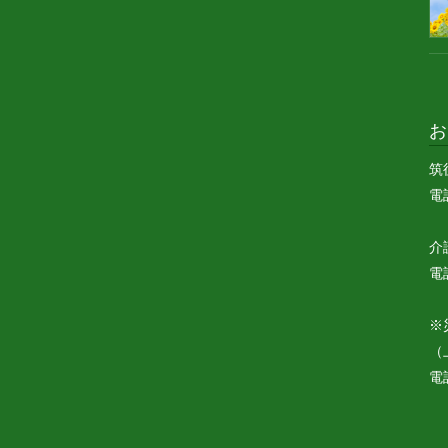
お
筑
電話
介
電話
※
（
電話