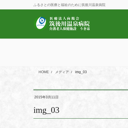
コ
ナ
ふるさとの医療と福祉のために筑後川温泉病院
ン
ビ
テ
ゲ
ン
ー
ツ
シ
に
ョ
移
ン
動
に
移
動
HOME
メディア
img_03
2015年3月11日
img_03