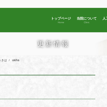
トップページ
当院について
人
Home
Clinic
更新情報
うきは
ukiha