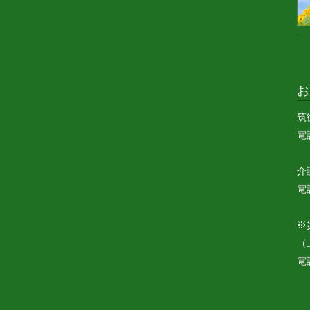
お
筑
電話
介
電話
※
（
電話