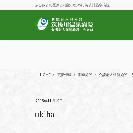
コ
ナ
ふるさとの医療と福祉のために筑後川温泉病院
ン
ビ
テ
ゲ
ン
ー
ツ
シ
に
ョ
移
ン
動
に
移
動
HOME
更新情報
関連施設
介護老人保健施設 
2015年11月19日
ukiha